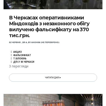
В Черкасах оперативниками
Міндоходів з незаконного обігу
вилучено фальсифікату на 370
тис.грн.
02 ЧЕРВНЯ , 2014
,
BY
АНОНІМ (НЕ ПЕРЕВІРЕНО)
АКЦИЗ
ФАЛЬСИФІКАТ
Т.БІЛОКІНЬ
ДПІ У М.ЧЕРКАСИ
3 перегляди
ЧИТАТИ ДАЛІ