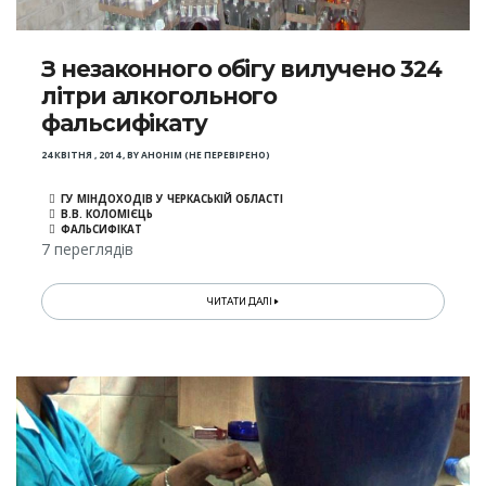
З незаконного обігу вилучено 324
літри алкогольного
фальсифікату
24 КВІТНЯ , 2014
,
BY
АНОНІМ (НЕ ПЕРЕВІРЕНО)
ГУ МІНДОХОДІВ У ЧЕРКАСЬКІЙ ОБЛАСТІ
В.В. КОЛОМІЄЦЬ
ФАЛЬСИФІКАТ
7 переглядів
ЧИТАТИ ДАЛІ