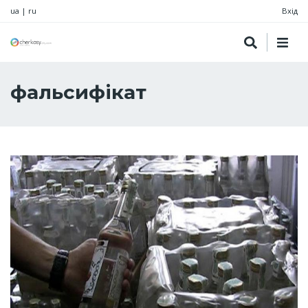
ua
|
ru
Вхід
фальсифікат