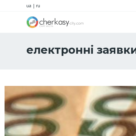
ua
|
ru
електронні заявк