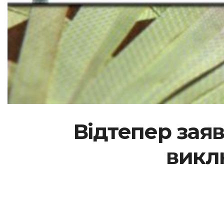
Відтепер зая
викл