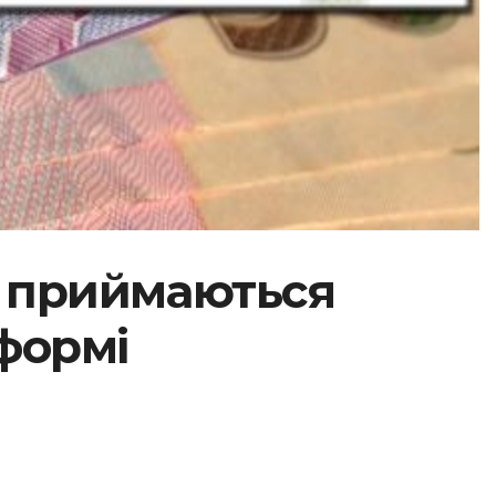
и приймаються
формі