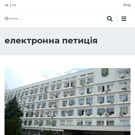
ua
|
ru
Вхід
електронна петиція