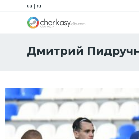
ua
|
ru
Дмитрий Пидруч