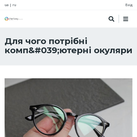
ua
|
ru
Вхід
Для чого потрібні
комп&#039;ютерні окуляри