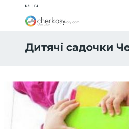
ua
|
ru
Дитячі садочки Ч