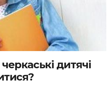
 черкаські дитячі
итися?