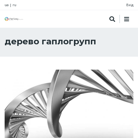
ua
|
ru
Вхід
дерево гаплогрупп