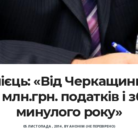
єць: «Від Черкащин
млн.грн. податків і з
минулого року»
05 ЛИСТОПАДА , 2014
,
BY
АНОНІМ (НЕ ПЕРЕВІРЕНО)