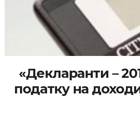
«Декларанти – 20
податку на доходи