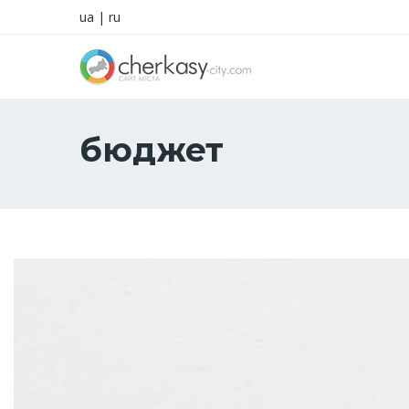
ua
|
ru
бюджет