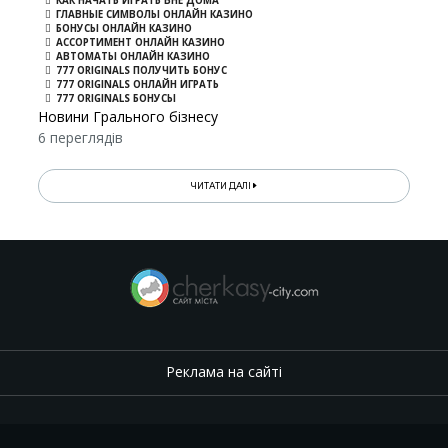
КАК НАЧАТЬ ИГРАТЬ ВНЕ ДОМА
ГЛАВНЫЕ СИМВОЛЫ ОНЛАЙН КАЗИНО
БОНУСЫ ОНЛАЙН КАЗИНО
АССОРТИМЕНТ ОНЛАЙН КАЗИНО
АВТОМАТЫ ОНЛАЙН КАЗИНО
777 ORIGINALS ПОЛУЧИТЬ БОНУС
777 ORIGINALS ОНЛАЙН ИГРАТЬ
777 ORIGINALS БОНУСЫ
Новини Грального бізнесу
6 переглядів
ЧИТАТИ ДАЛІ
Реклама на сайті
.
,
.
,
.