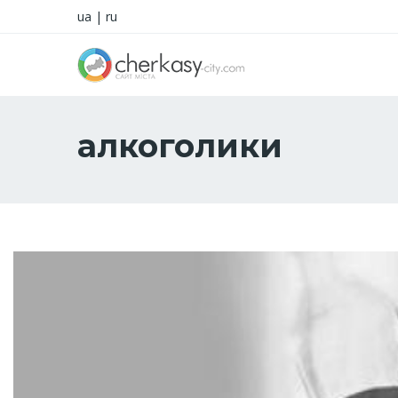
ua
|
ru
алкоголики