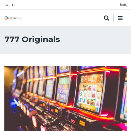
ua
|
ru
Вхід
777 Originals