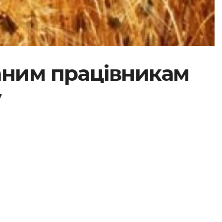
аним працівникам
у