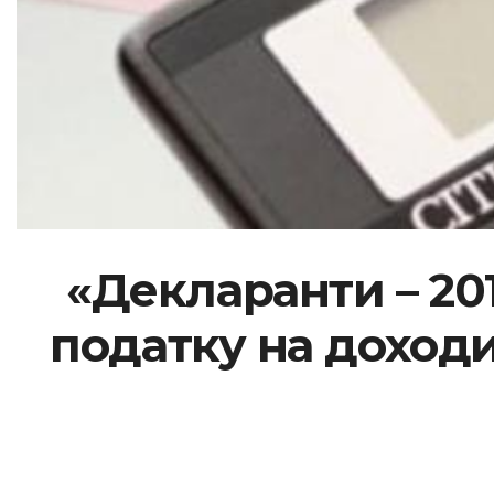
«Декларанти – 20
податку на доходи