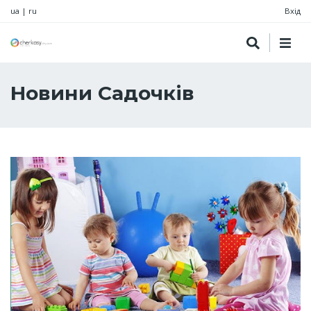
ua
|
ru
Вхід
Новини Садочків