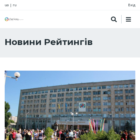
ua
|
ru
Вхід
Новини Рейтингів