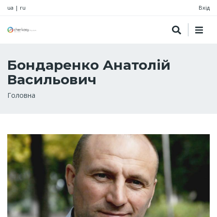
ua
|
ru
Вхід
Бондаренко Анатолій
Васильович
Рядок
Головна
навіґації