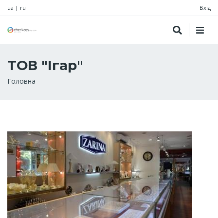
ua
|
ru
Вхід
ТОВ "Ігар"
Рядок
Головна
навіґації