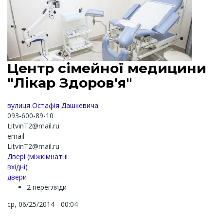
Центр сімейної медицини
"Лікар Здоров'я"
вулиця Остафія Дашкeвича
093-600-89-10
LitvinT2@mail.ru
email
LitvinT2@mail.ru
Двері (міжкімнатні
вхідні)
двери
2 перегляди
ср, 06/25/2014 - 00:04