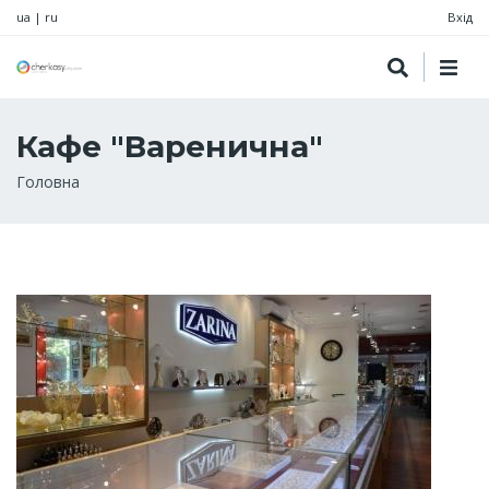
ua
|
ru
Вхід
Кафе "Варенична"
Рядок
Головна
навіґації