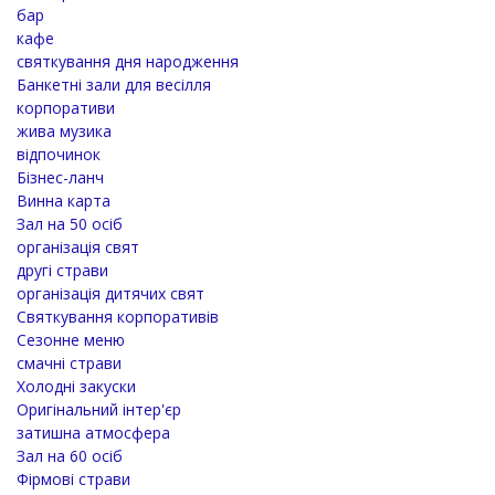
бар
кафе
святкування дня народження
Банкетні зали для весілля
корпоративи
жива музика
відпочинок
Бізнес-ланч
Винна карта
Зал на 50 осіб
організація свят
другі страви
організація дитячих свят
Святкування корпоративів
Сезонне меню
смачні страви
Холодні закуски
Оригінальний інтер'єр
затишна атмосфера
Зал на 60 осіб
Фірмові страви