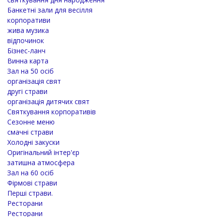
Банкетні зали для весілля
корпоративи
жива музика
відпочинок
Бізнес-ланч
Винна карта
Зал на 50 осіб
організація свят
другі страви
організація дитячих свят
Святкування корпоративів
Сезонне меню
смачні страви
Холодні закуски
Оригінальний інтер'єр
затишна атмосфера
Зал на 60 осіб
Фірмові страви
Перші страви.
Ресторани
Ресторани