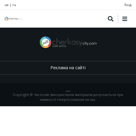
ua
|
ru
Вхід
Реклама на сайті
.
,
.
,
.
Copyright © Часткове використання матеріалів допускається при
наявності гіперпосилання на нас.