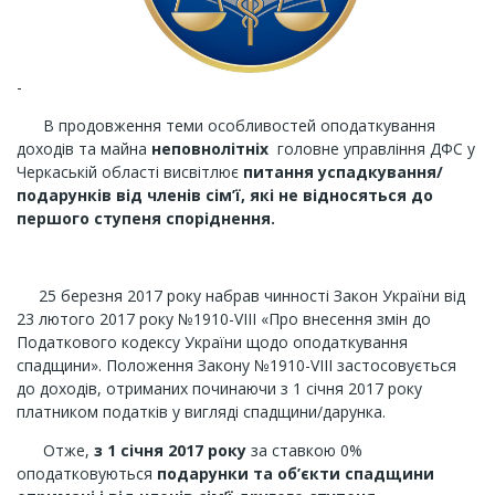
-
В продовження теми особливостей оподаткування
доходів та майна
неповнолітніх
головне управління ДФС у
Черкаській області висвітлює
питання успадкування/
подарунків від
членів сім’ї, які не відносяться до
першого ступеня споріднення.
25 березня 2017 року набрав чинності Закон України від
23 лютого 2017 року №1910-VIII «Про внесення змін до
Податкового кодексу України щодо оподаткування
спадщини». Положення Закону №1910-VIII застосовується
до доходів, отриманих починаючи з 1 січня 2017 року
платником податків у вигляді спадщини/дарунка.
Отже,
з 1 січня 2017 року
за ставкою 0%
оподатковуються
подарунки та
об’єкти спадщини