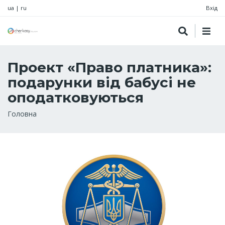
ua
|
ru
Вхід
Проект «Право платника»:
подарунки від бабусі не
оподатковуються
Рядок
Головна
навіґації