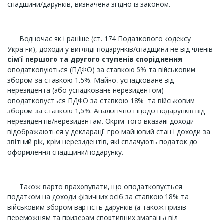
спадщини/дарунків, визначена згідно із законом.
Водночас як і раніше (ст. 174 Податкового кодексу
України), доходи у вигляді подарунків/спадщини не від членів
сім’ї першого та другого ступенів споріднення
оподатковуються (ПДФО) за ставкою 5% та військовим
збором за ставкою 1,5%. Майно, успадковане від
нерезидента (або успадковане нерезидентом)
оподатковується ПДФО за ставкою 18% та військовим
збором за ставкою 1,5%. Аналогічно і щодо подарунків від
нерезидентів/нерезидентам. Окрім того вказані доходи
відображаються у декларації про майновий стан і доходи за
звітний рік, крім нерезидентів, які сплачують податок до
оформлення спадщини/подарунку.
Також варто враховувати, що оподатковується
податком на доходи фізичних осіб за ставкою 18% та
військовим збором вартість дарунків (а також призів
переможцям та призерам спортивних змагань) від