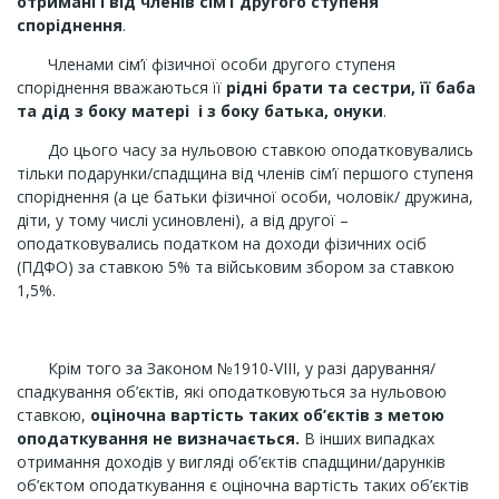
отримані і від
член
ів
сім’ї другого ступен
я
споріднення
.
Членами сім’ї фізичної особи другого ступеня
споріднення вважаються її
рідні брати та сестри, її баба
та дід з боку матері
і з боку батька, онуки
.
До цього часу за нульовою ставкою оподатковувались
тільки подарунки/спадщина від членів сім’ї першого ступеня
споріднення (а це батьки фізичної особи, чоловік/ дружина,
діти, у тому числі усиновлені), а від другої –
оподатковувались податком на доходи фізичних осіб
(ПДФО) за ставкою 5% та військовим збором за ставкою
1,5%.
Крім того за Законом №1910-VIII, у разі дарування/
спадкування об’єктів, які оподатковуються за нульовою
ставкою,
оціночна вартість таких об’єктів з метою
оподаткування не визначається.
В інших випадках
отримання доходів у вигляді об’єктів спадщини/дарунків
об’єктом оподаткування є оціночна вартість таких об’єктів