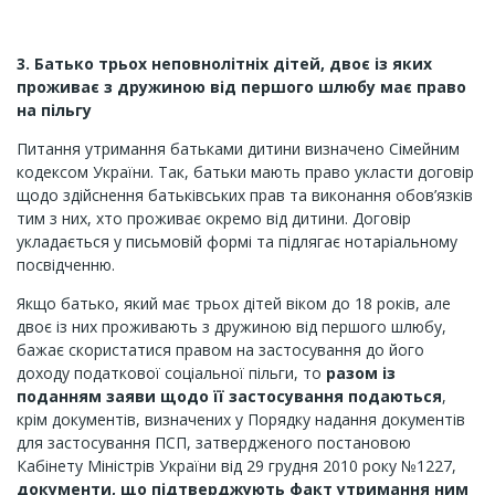
3. Батько
трьох неповнолітніх дітей, двоє із яких
проживає з дружиною від першого шлюбу має право
на пільгу
Питання утримання батьками дитини визначено Сімейним
кодексом України. Так, батьки мають право укласти договір
щодо здійснення батьківських прав та виконання обов’язків
тим з них, хто проживає окремо від дитини. Договір
укладається у письмовій формі та підлягає нотаріальному
посвідченню.
Якщо батько, який має трьох дітей віком до 18 років, але
двоє із них проживають з дружиною від першого шлюбу,
бажає скористатися правом на застосування до його
доходу податкової соціальної пільги, то
разом із
поданням заяви щодо її застосування подаються
,
крім документів, визначених у Порядку надання документів
для застосування ПСП, затвердженого постановою
Кабінету Міністрів України від 29 грудня 2010 року №1227,
документи, що підтверджують факт утримання ним