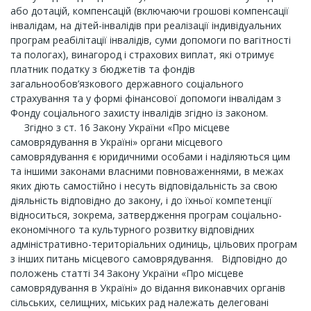
або дотацій, компенсацій (включаючи грошові компенсації
інвалідам, на дітей-інвалідів при реалізації індивідуальних
програм реабілітації інвалідів, суми допомоги по вагітності
та пологах), винагород і страхових виплат, які отримує
платник податку з бюджетів та фондів
загальнообов’язкового державного соціального
страхування та у формі фінансової допомоги інвалідам з
Фонду соціального захисту інвалідів згідно із законом.
Згідно з ст. 16 Закону України «Про місцеве
самоврядування в Україні» органи місцевого
самоврядування є юридичними особами і наділяються цим
та іншими законами власними повноваженнями, в межах
яких діють самостійно і несуть відповідальність за свою
діяльність відповідно до закону, і до їхньої компетенції
відноситься, зокрема, затвердження програм соціально-
економічного та культурного розвитку відповідних
адміністративно-територіальних одиниць, цільових програм
з інших питань місцевого самоврядування. Відповідно до
положень статті 34 Закону України «Про місцеве
самоврядування в Україні» до відання виконавчих органів
сільських, селищних, міських рад належать делеговані