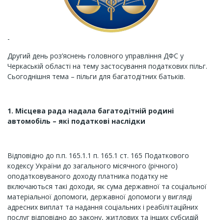
-
Другий день роз’яснень головного управління ДФС у
Черкаській області на тему застосування податкових пільг.
Сьогоднішня тема – пільги для багатодітних батьків.
1. Місцева рада надала багатодітній родині
автомобіль – які податкові наслідки
Відповідно до п.п. 165.1.1 п. 165.1 ст. 165 Податкового
кодексу України до загального місячного (річного)
оподатковуваного доходу платника податку не
включаються такі доходи, як сума державної та соціальної
матеріальної допомоги, державної допомоги у вигляді
адресних виплат та надання соціальних і реабілітаційних
послуг відповідно до закону, житлових та інших субсидій