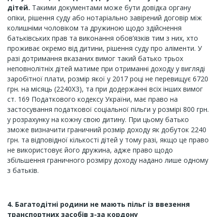
дітей.
Такими документами може бути довідка органу
опіки, рішення суду або нотаріально завірений договір між
колишніми чоловіком та дружиною щодо здійснення
батьківських прав та виконання обов’язків тим з них, хто
проживає окремо від дитини, рішення суду про аліменти. У
разі дотримання вказаних вимог такий батько трьох
неповнолітніх дітей матиме при отриманні доходу у вигляді
заробітної плати, розмір якої у 2017 році не перевищує 6720
грн. на місяць (2240Х3), та при додержанні всіх інших вимог
ст. 169 Податкового кодексу України, має право на
застосування податкової соціальної пільги у розмірі 800 грн.
у розрахунку на кожну свою дитину. При цьому батько
зможе визначити граничний розмір доходу як добуток 2240
грн. та відповідної кількості дітей у тому разі, якщо це право
не використовує його дружина, адже право щодо
збільшення граничного розміру доходу надано лише одному
з батьків.
4. Багатодітні родини не мають пільг із ввезення
транспортних засобів з-за кордону