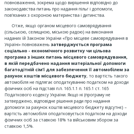
повноваження, зокрема щодо вирішення відповідно до
законодавства питань про надання пільг і допомоги,
пов’язаних з охороною материнства і дитинства.
Отже, якщо органом місцевого самоврядування
(сільською, селищною, міською радою) на виконання
наданих їй Законом України «Про місцеве самоврядування в
Україні» повноважень
затверджується програма
соціально - економічного розвитку чи цільова
програма з інших питань місцевого самоврядування,
в якій передбачено надання матеріальної допомоги
багатодітній сім’ї для забезпечення її автомобілем за
рахунок коштів місцевого бюджету
, то вартість такого
автомобіля не підлягає оподаткуванню податком на доходи
фізичних осіб на підставі п.п. 165.1.1 п. 165.1 ст. 165
Податкового кодексу України. Якщо ні (програму не
затверджено, відповідне рішення ради про надання
допомоги за рахунок коштів місцевого бюджету відсутнє) –
вартість автомобіля оподатковується податком на доходи
фізичних осіб за ставкою 18% та військовим збором за
ставкою 1,5%.