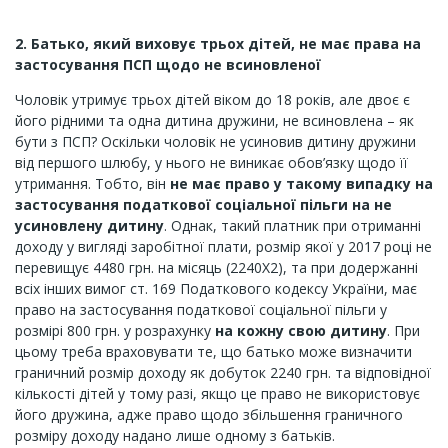
2.
Батько, який виховує трьох дітей, не має права на
застосування ПСП щодо не всиновленої
Чоловік утримує трьох дітей віком до 18 років, але двоє є
його рідними та одна дитина дружини, не всиновлена – як
бути з ПСП? Оскільки чоловік не усиновив дитину дружини
від першого шлюбу, у нього не виникає обов’язку щодо її
утримання. Тобто, він
не має право у такому випадку на
застосування податкової соціальної пільги на не
усиновлену дитину
. Однак, такий платник при отриманні
доходу у вигляді заробітної плати, розмір якої у 2017 році не
перевищує 4480 грн. на місяць (2240Х2), та при додержанні
всіх інших вимог ст. 169 Податкового кодексу України, має
право на застосування податкової соціальної пільги у
розмірі 800 грн. у розрахунку
на кожну свою дитину
. При
цьому треба враховувати те, що батько може визначити
граничний розмір доходу як добуток 2240 грн. та відповідної
кількості дітей у тому разі, якщо це право не використовує
його дружина, адже право щодо збільшення граничного
розміру доходу надано лише одному з батьків.