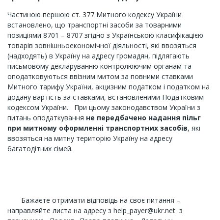
Частиною першою ст. 377 Митного кодексу України
встановлено, що транспортні засоби за товарними
позиціями 8701 – 8707 згідно з Українською класифікацією
товарів зовнішньоекономічної діяльності, які ввозяться
(надходять) в Україну на адресу громадян, підлягають
письмовому декларуванню контролюючим органам та
оподатковуються ввізним митом за повними ставками
Митного тарифу України, акцизним податком і податком на
додану вартість за ставками, встановленими Податковим
кодексом України. При цьому законодавством України з
питань оподаткування
не передбачено надання пільг
при митному оформленні транспортних засобів
, які
ввозяться на митну територію Україну на адресу
багатодітних сімей.
Бажаєте отримати відповідь на своє питання –
направляйте листа на адресу з
help_payer@ukr.net
з