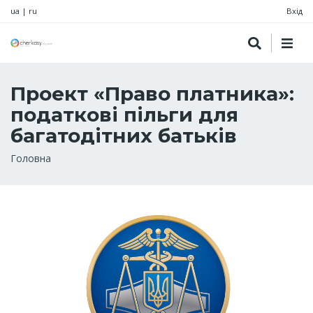
ua
|
ru
Вхід
Проект «Право платника»:
податкові пільги для
багатодітних батьків
Рядок
Головна
навіґації