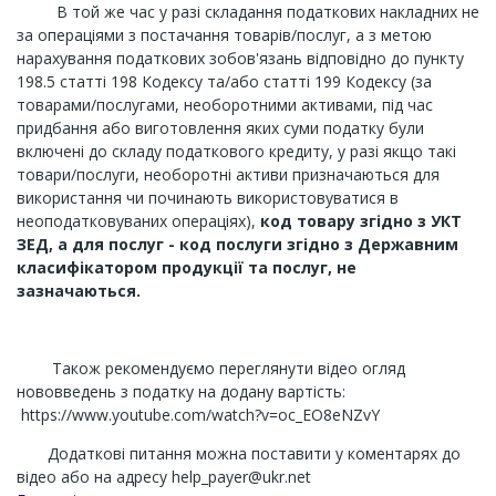
В той же час у разі складання податкових накладних не
за операціями з постачання товарів/послуг, а з метою
нарахування податкових зобов'язань відповідно до пункту
198.5 статті 198 Кодексу та/або статті 199 Кодексу (за
товарами/послугами, необоротними активами, під час
придбання або виготовлення яких суми податку були
включені до складу податкового кредиту, у разі якщо такі
товари/послуги, необоротні активи призначаються для
використання чи починають використовуватися в
неоподатковуваних операціях),
код товару згідно з УКТ
ЗЕД, а для послуг - код послуги згідно з Державним
класифікатором продукції та послуг, не
зазначаються.
Також рекомендуємо переглянути відео огляд
нововведень з податку на додану вартість:
https://www.youtube.com/watch?v=oc_EO8eNZvY
Додаткові питання можна поставити у коментарях до
відео або на адресу
help_payer@ukr.net