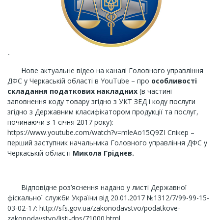
-
Нове актуальне відео на каналі Головного управління
ДФС у Черкаській області в YouTube – про
особливості
складання податкових накладних
(в частині
заповнення коду товару згідно з УКТ ЗЕД і коду послуги
згідно з Державним класифікатором продукції та послуг,
починаючи з 1 січня 2017 року):
https://www.youtube.com/watch?v=mleAo15Q9ZI Спікер –
перший заступник начальника Головного управління ДФС у
Черкаській області
Микола Гріднєв.
Відповідне роз’яснення надано у листі Державної
фіскальної служби України від 20.01.2017 №1312/7/99-99-15-
03-02-17: http://sfs.gov.ua/zakonodavstvo/podatkove-
zakonodavstvo/listi-dps/71000.html