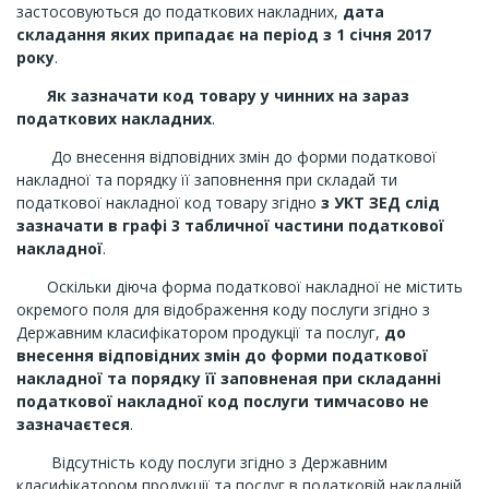
застосовуються до податкових накладних,
дата
складання яких припадає на період з 1 січня 2017
року
.
Як зазначати код товару у чинних на зараз
податкових накладних
.
До внесення відповідних змін до форми податкової
накладної та порядку її заповнення при складай ти
податкової накладної код товару згідно
з УКТ ЗЕД слід
зазначати в графі 3 табличної частини податкової
накладної
.
Оскільки діюча форма податкової накладної не містить
окремого поля для відображення коду послуги згідно з
Державним класифікатором продукції та послуг,
до
внесення відповідних змін до форми податкової
накладної та порядку її заповненая при складанні
податкової накладної код послуги тимчасово не
зазначаєтеся
.
Відсутність коду послуги згідно з Державним
класифікатором продукції та послуг в податковій накладній,