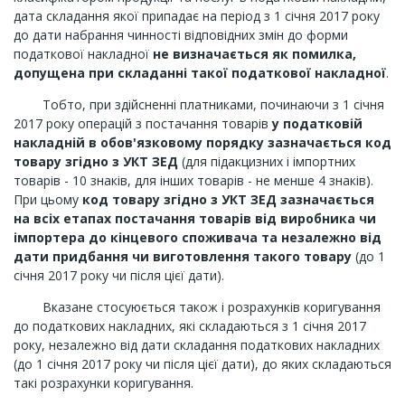
дата складання якої припадає на період з 1 січня 2017 року
до дати набрання чинності відповідних змін до форми
податкової накладної
не визначається як помилка,
допущена при складанні такої податкової накладної
.
Тобто, при здійсненні платниками, починаючи з 1 січня
2017 року операцій з постачання товарів
у податковій
накладній в обов'язковому порядку зазначається код
товару згідно з УКТ ЗЕД
(для підакцизних і імпортних
товарів - 10 знаків, для інших товарів - не менше 4 знаків).
При цьому
код товару згідно з УКТ ЗЕД зазначається
на всіх етапах постачання товарів від виробника чи
імпортера до кінцевого споживача та незалежно від
дати придбання чи виготовлення такого товару
(до 1
січня 2017 року чи після цієї дати).
Вказане стосуюється також і розрахунків коригування
до податкових накладних, які складаються з 1 січня 2017
року, незалежно від дати складання податкових накладних
(до 1 січня 2017 року чи після цієї дати), до яких складаються
такі розрахунки коригування.