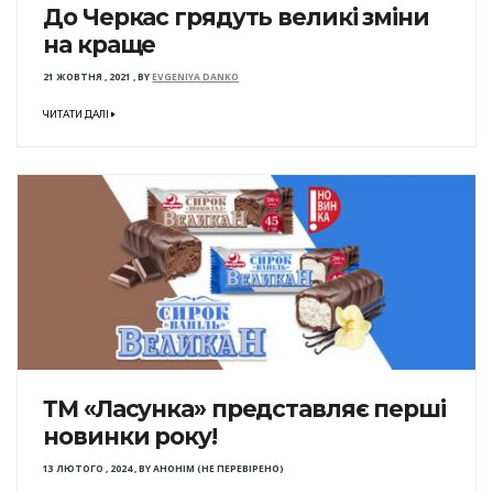
До Черкас грядуть великі зміни
на краще
21 ЖОВТНЯ , 2021
,
BY
EVGENIYA DANKO
ЧИТАТИ ДАЛІ
ТМ «Ласунка» представляє перші
новинки року!
13 ЛЮТОГО , 2024
,
BY
АНОНІМ (НЕ ПЕРЕВІРЕНО)