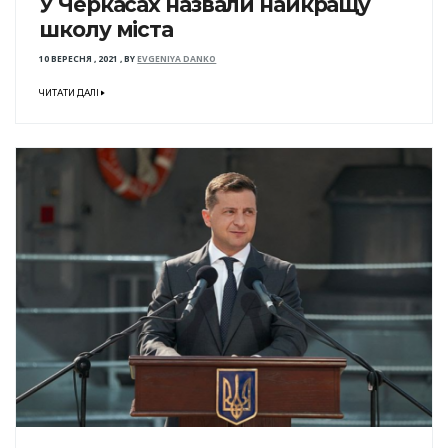
У Черкасах назвали найкращу
школу міста
10 ВЕРЕСНЯ , 2021
,
BY
EVGENIYA DANKO
ЧИТАТИ ДАЛІ