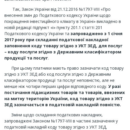
Так, Закон України від 21.12.2016 №1797-VIII «Про
внесення змін до Податкового кодексу України щодо
покращення інвестиційного клімату в Україні» викладено в
новій редакції підпункт «і» пункту 201.1 статті 201
Податкового кодексу України та
запроваджено з 1 січня
2017 року при складанні податкової накладної
заповнення коду товару згідно з УКТ ЗЕД, для послуг
– коду послуги згідно з Державним класифікатором
продукції та послуг
.
При цьому платники мають право зазначати код товару
згідно з УКТ ЗЕД або код послуги згідно з Державним
класифікатором продукції та послуг неповністю, але не
менше ніж чотири перших цифри відповідного коду.
У разі
постачання підакцизних товарів та товарів, ввезених
на митну територію України, код товару згідно з УКТ
ЗЕД зазначається в податковій накладній повністю.
Зміни щодо складання податкових накладних,
запроваджені Законом №1797-VIII в частині зазначення у
податковій накладній коду товару згідно з УКТ ЗЕД,