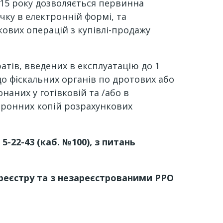
2015 року дозволяється первинна
чку в електронній формі, та
кових операцій з купівлі-продажу
тів, введених в експлуатацію до 1
о фіскальних органів по дротових або
наних у готівковій та /або в
ектронних копій розрахункових
-22-43 (каб. №100), з питань
реєстру
та з незареєстрованими РРО