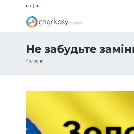
ua
|
ru
Не забудьте заміни
Рядок
Головна
навіґації