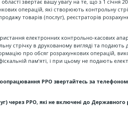
області звертає вашу увагу на те, що з 1 січня 
кових операцій, які створюють контрольну стрі
продажу товарів (послуг), реєстраторів розрахун
ористання електронних контрольно-касових апара
ьну стрічку в друкованому вигляді та подають д
формацію про обсяг розрахункових операцій, вико
х фіскальній пам'яті, і при цьому не подають ел
доопрацювання РРО звертайтесь за телефоном 5
уг) через РРО, які не включені до
Державного 