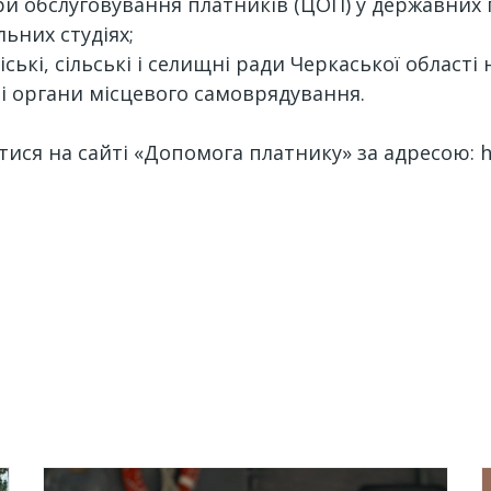
нтри обслуговування платників (ЦОП) у державних
льних студіях;
 міські, сільські і селищні ради Черкаської област
 і органи місцевого самоврядування.
ися на сайті «Допомога платнику» за адресою: ht