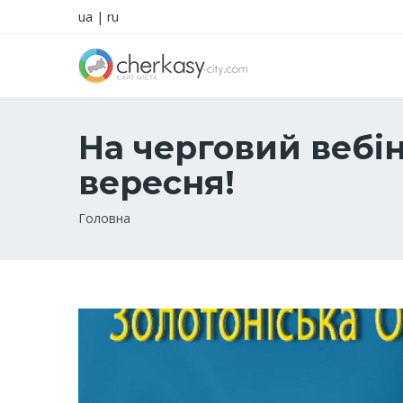
ua
|
ru
На черговий вебі
вересня!
Рядок
Головна
навіґації