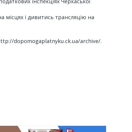
 податкових інспекціях Черкаської
і на місцях і дивитись трансляцію на
tp://dopomogaplatnyku.ck.ua/archive/.