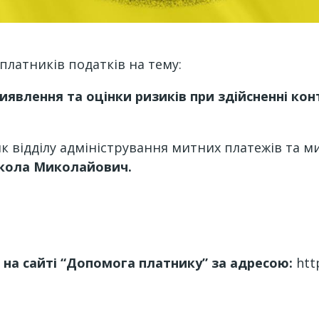
платників податків на тему:
виявлення та оцінки ризиків при здійсненні к
к відділу адміністрування митних платежів та 
икола Миколайович.
на сайті “Допомога платнику” за адресою:
htt