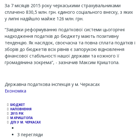
За 7 місяців 2015 року черкаськими страхувальниками
сплачено 830,5 млн. грн. єдиного соціального внеску, з яких
у липні надійшло майже 126 млн. грн.
“Завдяки реформуванню податкової системи цьогорічні
надходження податків до бюджету мають позитивну
тенденцію. Як наслідок, своєчасна та повна сплата податків і
зборів до бюджетів всіх рівнів є запорукою відновлення
фінансової стабільності нашої держави та кожного її
громадянина зокрема”, - зазначив Максим Криштопа.
Державна податкова інспекція у м. Черкасах
Економіка
БЮДЖЕТ
НАПОВНЕННЯ
2015 РІК
М.КРИШТОПА
ДПІ У М. ЧЕРКАСАХ
3 перегляди