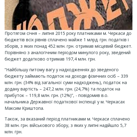
Протягом січня – липня 2015 року платниками м. Черкаси до
бюджетів всіх рівнів сплачено майже 1 млрд. грн. податків і
зборів, з яких понад 452 млн. грн. отримав місцевий бюджет.
Порівняно з аналогічним періодом минулого року, зведений
бюджет додатково отримав 197,4 млн. грн.
“Найбільшу питому вагу у надходженнях до зведеного
бюджету займають податок на доходи фізичних осіб – 339
млн. грн. (34% від загальної суми надходжень), податок на
додану вартість – 247,2 млн. грн. (24,7%) та податок на
прибуток – 119,8 млн. грн. (12%)”, - повідомив в.о.
начальника Державної податкової інспекції у м. Черкасах
Максим Криштопа.
Також, за вказаний період платниками м. Черкаси сплачено
38 млн. грн. військового збору, з яких у липні надійшло 5,7
млн. грн.