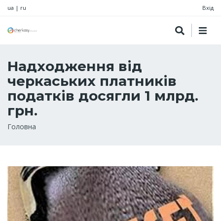
ua
|
ru
Вхід
Надходження від
черкаських платників
податків досягли 1 млрд.
грн.
Рядок
Головна
навіґації