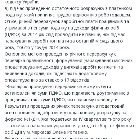
кодексу України;
в) під час проведення остаточного розрахунку з платником
податку, який припиняє трудові відносини з роботодавцем.
Отже, річний перерахунок заробітної плати працівників та
утриманої з неї суми податку на доходи фізичних осіб
(ПДФО) за 2014 рік слід проводити не пізніше, ніж під час
нарахування заробітної плати за останній місяць цього
року, тобто у грудні 2014 року.
Основною метою проведення річного перерахунку є
перевірка правильності формування (нарахування) місячних
оподатковуваних доходів у вигляді заробітної плати та
виявлення доходів, які підлягають додатковому
оподаткуванню за ставкою 17 відсотків.
“Внаслідок проведення перерахунків можуть бути
встановлені як суми ПДФО, що підлягають доутриманню з
працівника, так і суми ПДФО, які слід йому повернути.
Результати проведених річних перерахунків податковий
агент повинен відобразити у податковому розрахунку за
формою №1-ДФ, яка подається за ІV квартал звітного року”,
- зазначила начальник управління доходів і зборів з фізичних
осіб ДПІ у м. Черкасах Олена Ротаєнко.
Якщо внаслідок проведення річного перерахунку у