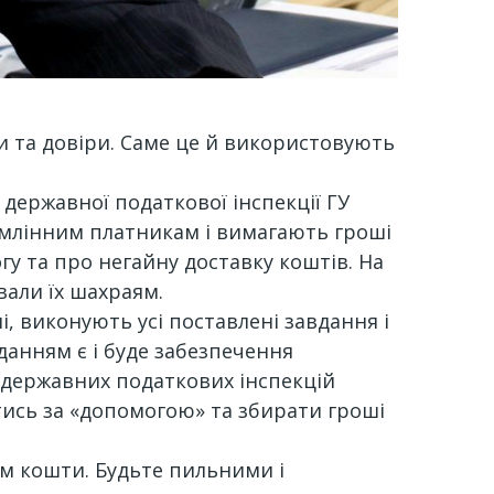
и та довіри. Саме це й використовують
ержавної податкової інспекції ГУ
умлінним платникам і вимагають гроші
гу та про негайну доставку коштів. На
вали їх шахраям.
, виконують усі поставлені завдання і
данням є і буде забезпечення
 державних податкових інспекцій
татись за «допомогою» та збирати гроші
ам кошти. Будьте пильними і