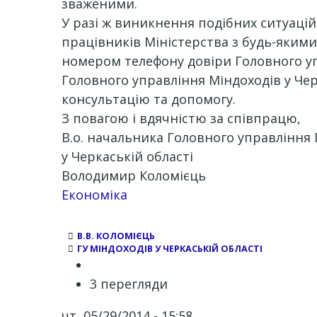
зваженими.
У разі ж виникнення подібних ситуацій
працівників Міністерства з будь-яким
номером телефону довіри Головного упра
Головного управління Міндоходів у Чер
консультацію та допомогу.
З повагою і вдячністю за співпрацю,
В.о. начальника Головного управління
у Черкаській області
Володимир Коломієць
Економіка
В.В. КОЛОМІЄЦЬ
ГУ МІНДОХОДІВ У ЧЕРКАСЬКІЙ ОБЛАСТІ
3 перегляди
чт, 05/29/2014 - 15:58