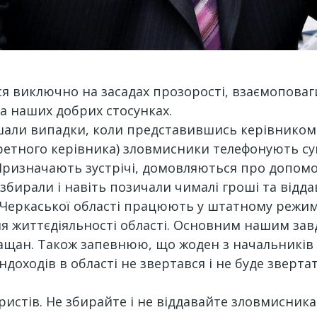
я виключно на засадах прозорості, взаємоповаг
а наших добрих стосунках.
али випадки, коли представившись керівником д
нкретного керівника) зловмисники телефонують с
 Призначають зустрічі, домовляються про допомо
збирали і навіть позичали чималі гроші та відда
 Черкаської області працюють у штатному режимі
ня життєдіяльності області. Основним нашим зав
кащан. Також запевнюю, що жоден з начальників
Міндоходів в області не звертався і не буде звер
ристів. Не збирайте і не віддавайте зловмисник