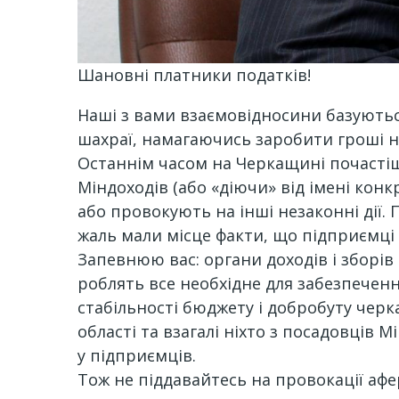
Шановні платники податків!
Наші з вами взаємовідносини базуютьс
шахраї, намагаючись заробити гроші н
Останнім часом на Черкащині почастіш
Міндоходів (або «діючи» від імені ко
або провокують на інші незаконні дії.
жаль мали місце факти, що підприємці 
Запевнюю вас: органи доходів і зборів
роблять все необхідне для забезпечен
стабільності бюджету і добробуту чер
області та взагалі ніхто з посадовців 
у підприємців.
Тож не піддавайтесь на провокації афе