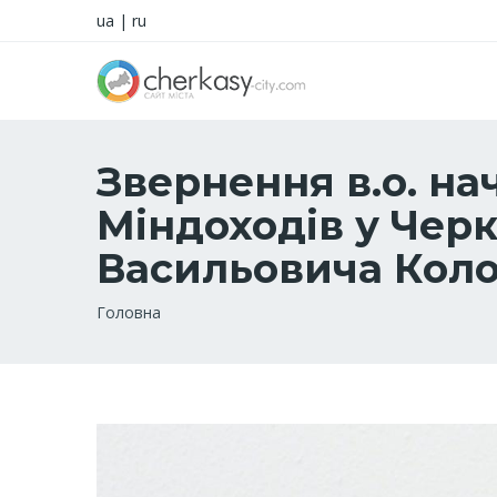
ua
|
ru
Звернення в.о. н
Міндоходів у Чер
Васильовича Кол
Рядок
Головна
навіґації