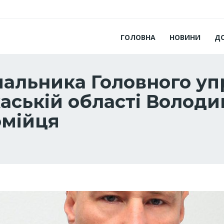
ГОЛОВНА
НОВИНИ
Д
ачальника Головного уп
каській області Волод
омійця