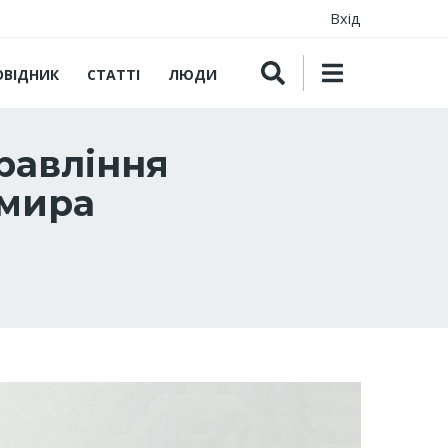
Вхід
ОВІДНИК
СТАТТІ
ЛЮДИ
равління
имира