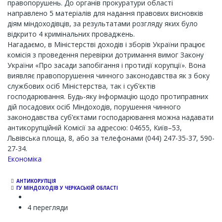
правопорушень. До органів прокуратури області
направлено 5 матеріалів для надання правових висновків
діям міндоходівців, за результатами розгляду яких було
відкрито 4 кримінальних проваджень.
Нагадаємо, в Міністерстві доходів і зборів України працює
комісія з проведення перевірки дотримання вимог Закону
України «Про засади запобігання і протидії корупції». Вона
виявляє правопорушення чинного законодавства як з боку
службових осіб Міністерства, так і суб’єктів
господарювання. Будь-яку інформацію щодо протиправних
дій посадових осіб Міндоходів, порушення чинного
законодавства суб’єктами господарювання можна надавати
антикорупційній Комісії за адресою: 04655, Київ–53,
Львівська площа, 8, або за телефонами (044) 247-35-37, 590-
27-34.
Економіка
АНТИКОРУПЦІЯ
ГУ МІНДОХОДІВ У ЧЕРКАСЬКІЙ ОБЛАСТІ
4 перегляди