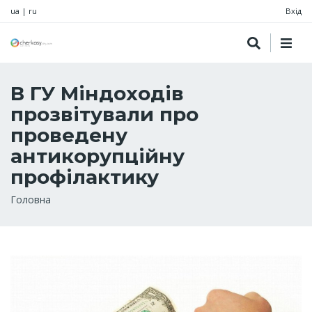
ua
|
ru
Вхід
В ГУ Міндоходів
прозвітували про
проведену
антикорупційну
профілактику
Рядок
Головна
навіґації