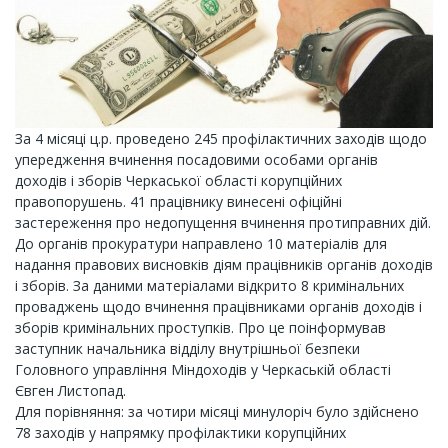
За 4 місяці ц.р. проведено 245 профілактичних заходів щодо
упередження вчинення посадовими особами органів
доходів і зборів Черкаської області корупційних
правопорушень. 41 працівнику винесені офіційні
застереження про недопущення вчинення протиправних дій.
До органів прокуратури направлено 10 матеріалів для
надання правових висновків діям працівників органів доходів
і зборів. За даними матеріалами відкрито 8 кримінальних
проваджень щодо вчинення працівниками органів доходів і
зборів кримінальних проступків. Про це поінформував
заступник начальника відділу внутрішньої безпеки
Головного управління Міндоходів у Черкаській області
Євген Листопад.
Для порівняння: за чотири місяці минулоріч було здійснено
78 заходів у напрямку профілактики корупційних