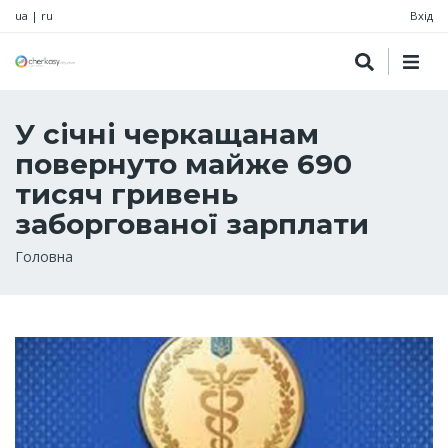
ua
|
ru
Вхід
У січні черкащанам
повернуто майже 690
тисяч гривень
заборгованої зарплати
Рядок
Головна
навіґації