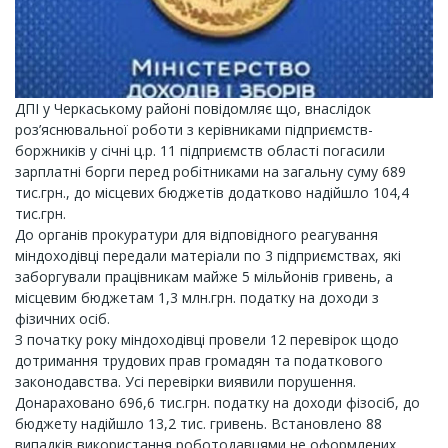
ДПІ у Черкаському районі повідомляє що, внаслідок
роз’яснювальної роботи з керівниками підприємств-
боржників у січні ц.р. 11 підприємств області погасили
зарплатні борги перед робітниками на загальну суму 689
тис.грн., до місцевих бюджетів додатково надійшло 104,4
тис.грн.
До органів прокуратури для відповідного реагування
міндоходівці передали матеріали по 3 підприємствах, які
заборгували працівникам майже 5 мільйонів гривень, а
місцевим бюджетам 1,3 млн.грн. податку на доходи з
фізичних осіб.
З початку року міндоходівці провели 12 перевірок щодо
дотримання трудових прав громадян та податкового
законодавства. Усі перевірки виявили порушення.
Донараховано 696,6 тис.грн. податку на доходи фізосіб, до
бюджету надійшло 13,2 тис. гривень. Встановлено 88
випадків використання роботодавцями не оформлених