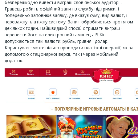
безперешкодно вивести виграш слов'янської аудиторії.
Гравець робить офіційний запит в службу підтримки, і
попередньо заповнює заявку, де вказує суму, вид валют, і
переважну платіжну систему. Запит обробляється протягом
декількох годин. Найшвидший спосіб отримати виграш -
перевести його на електронний гаманець. В Кінг
допускаються такі валюти: рубль, гривня і долар.
Користувач зможе вільно проводити платіжні операції, як за
допомогою стаціонарної версії, так і через мобільний
додаток.