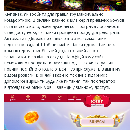
Кінг знає, як зробити для гравця гру максимально
комфортною. В онлайн казино є ціла серія приємних бонусів,
і стати його володарем дуже легко. Програма лояльності
стає доступною, як тільки пройдена процедура реєстрації.
Автомати підбираються виключно з максимальним
відсотком віддачі. Щоб не сидіти тільки вдома, і лише за
комп'ютером, є мобільний додаток, який легко
завантажити за кілька секунд. На офіційному сайті
неможливо пропустити важливі події, так як актуальні
новини постійно оновлюються. Турніри служать відмінним
видом розваги. В онлайн казино технічна підтримка
допоможе вирішити будь-яке питання, так як оператор
відповідає на рідній мові, і завжди у вільному доступі.