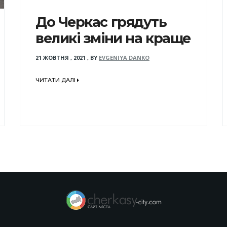
До Черкас грядуть
великі зміни на краще
21 ЖОВТНЯ , 2021
,
BY
EVGENIYA DANKO
ЧИТАТИ ДАЛІ