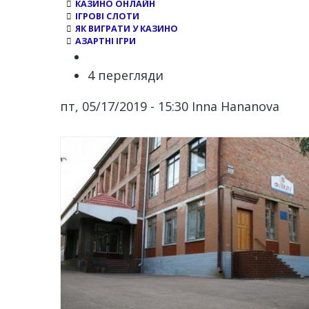
КАЗИНО ОНЛАЙН
ІГРОВІ СЛОТИ
ЯК ВИГРАТИ У КАЗИНО
АЗАРТНІ ІГРИ
4 перегляди
пт, 05/17/2019 - 15:30
Inna Hananova