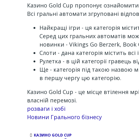
Казино Gold Cup пропонує ознайомитис
Всі гральні автомати згруповані відпо
Найкращі ігри - ця категорія міст
Серед цих гральних автоматів можна 
новинки - Vikings Go Berzerk, Book 
Слоти - дана категорія містить всі
Рулетка - в цій категорії гравець
Ще - категорія під такою назвою м
в першу чергу цю категорію.
Казино Gold Cup - це місце втілення мр
власній перемозі.
розваги і хобі
Новини Грального бізнесу
КАЗИНО GOLD CUP