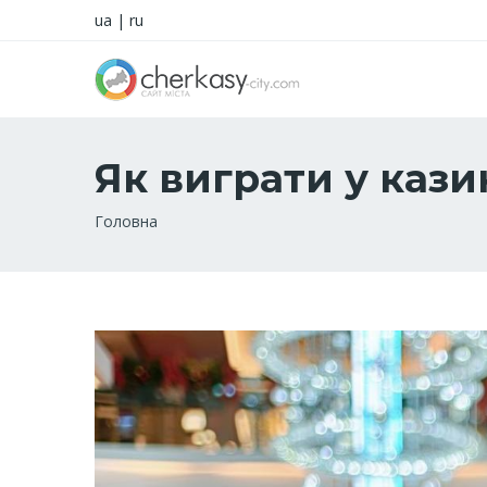
ua
|
ru
Як виграти у кази
Рядок
Головна
навіґації