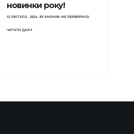
новинки року!
13 ЛЮТОГО , 2024
,
BY
АНОНІМ (НЕ ПЕРЕВІРЕНО)
ЧИТАТИ ДАЛІ