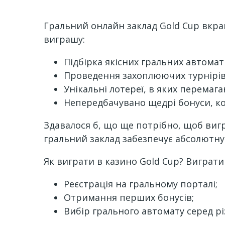
Гральний онлайн заклад Gold Cup вкра
виграшу:
Підбірка якісних гральних автоматі
Проведення захоплюючих турнірів
Унікальні лотереї, в яких перемага
Непередбачувано щедрі бонуси, кот
Здавалося б, що ще потрібно, щоб вигр
гральний заклад забезпечує абсолютну 
Як виграти в казино Gold Cup? Виграти
Реєстрація на гральному порталі;
Отримання перших бонусів;
Вибір грального автомату серед рі