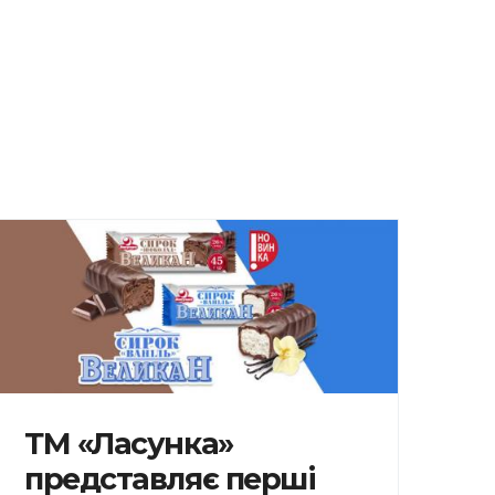
ТМ «Ласунка»
представляє перші