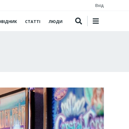
Вхід
ОВІДНИК
СТАТТІ
ЛЮДИ