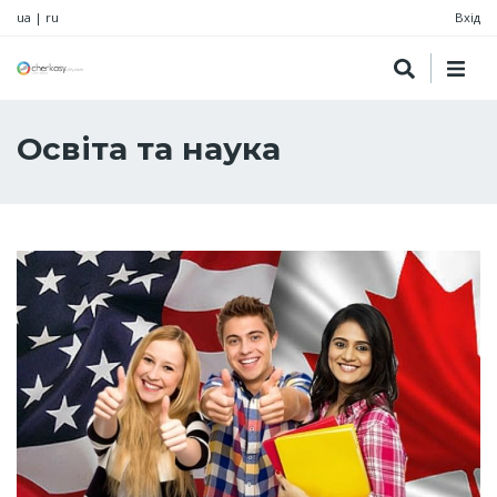
ua
|
ru
Вхід
Освіта та наука