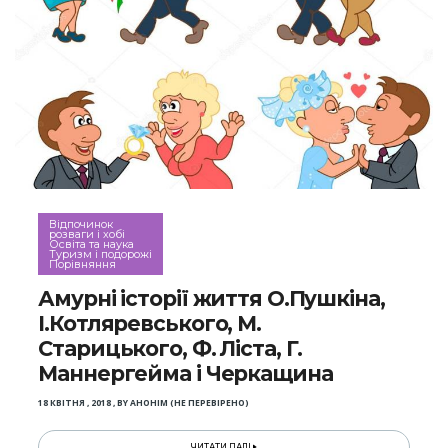
Відпочинок
розваги і хобі
Освіта та наука
Туризм і подорожі
Порівняння
Амурні історії життя О.Пушкіна,
І.Котляревського, М.
Старицького, Ф. Ліста, Г.
Маннергейма і Черкащина
18 КВІТНЯ , 2018
,
BY
АНОНІМ (НЕ ПЕРЕВІРЕНО)
ЧИТАТИ ДАЛІ