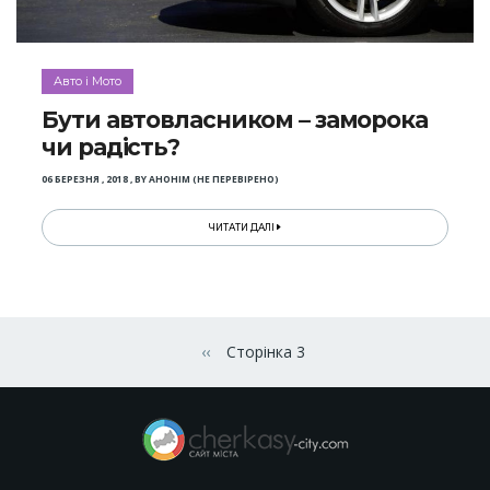
Авто і Мото
Бути автовласником – заморока
чи радість?
06 БЕРЕЗНЯ , 2018
,
BY
АНОНІМ (НЕ ПЕРЕВІРЕНО)
ЧИТАТИ ДАЛІ
Розбивка
на
‹‹
Сторінка 3
Попередня сторінка
сторінки