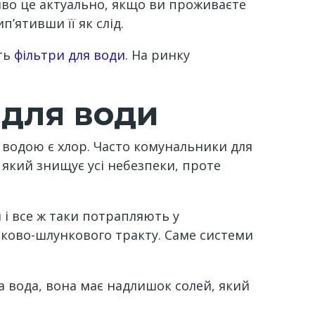
иво це актуально, якщо ви проживаєте
’ятивши її як слід.
уть
фільтри для води
. На ринку
 для води
водою є хлор. Часто комунальники для
який знищує усі небезпеки, проте
и і все ж таки потрапляють у
ково-шлункового тракту. Саме системи
 вода, вона має надлишок солей, який