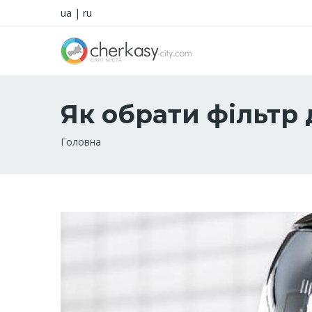
ua
|
ru
Як обрати фільтр 
Рядок
Головна
навіґації