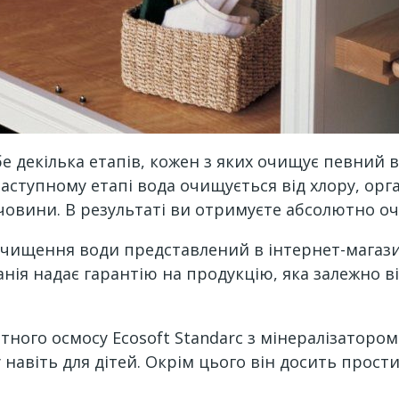
е декілька етапів, кожен з яких очищує певний в
аступному етапі вода очищується від хлору, орга
човини. В результаті ви отримуєте абсолютно о
очищення води представлений в інтернет-магазин
ія надає гарантію на продукцію, яка залежно від
тного осмосу Ecosoft Standarc з мінералізаторо
навіть для дітей. Окрім цього він досить прости