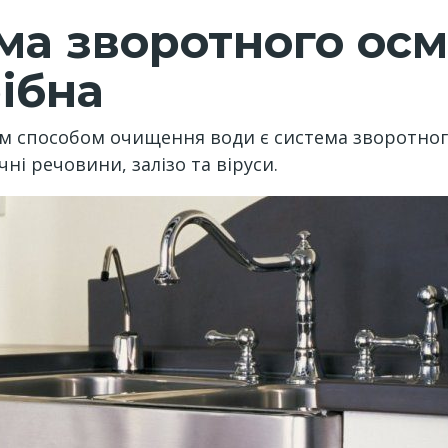
ма зворотного осм
рібна
м способом очищення води є система зворотного
ні речовини, залізо та віруси.