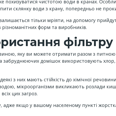
е похизуватися чистотою води в кранах. Особл
пити склянку води з крану, попередньо не прокип
 залишається тільки мріяти, на допомогу прийд
 різноманітних форм та виробників.
ристання фільтру
иною, яку ви можете отримати разом з питною 
 та забруднюючих домішок використовують хлор, 
 деякі з них мають стійкість до хімічної речовин
 водою, мікроорганізми викликають розлади киш
всіх цих загроз.
, адже якщо у вашому населеному пункті жорстка