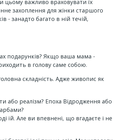
При цьому важливо враховувати їх
інне захоплення для жінки старшого
ів - занадто багато в ній течій,
ках подарунків? Якщо ваша мама -
иходить в голову саме собою.
 головна складність. Адже живопис як
ти або реалізм? Епоха Відродження або
фарбами?
і їй. Але ви впевнені, що вгадаєте і не