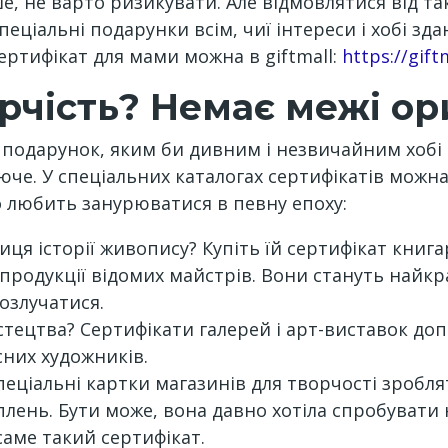
, не варто ризикувати. Але відмовлятися від тако
ціальні подарунки всім, чиї інтереси і хобі зда
ертифікат для мами можна в giftmall:
https://gif
рчість? Немає межі ор
 подарунок, яким би дивним і незвичайним хобі 
юче. У спеціальних каталогах сертифікатів можн
хто любить занурюватися в певну епоху:
я історії живопису? Купіть їй сертифікат книгар
репродукції відомих майстрів. Вони стануть най
озлучатися.
тецтва? Сертифікати галерей і арт-виставок доп
сних художників.
ціальні картки магазинів для творчості зроблять
ень. Бути може, вона давно хотіла спробувати 
саме такий сертифікат.