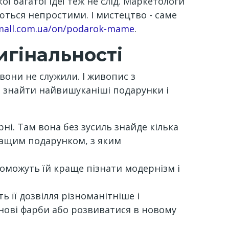
ї багатої ідеї теж не слід. Маркетологи
ються непростими. І мистецтво - саме
tmall.com.ua/on/podarok-mame
.
игінальності
вони не служили. І живопис з
а знайти найвишуканіші подарунки і
ні. Там вона без зусиль знайде кілька
кращим подарунком, з яким
оможуть їй краще пізнати модернізм і
 її дозвілля різноманітніше і
нові фарби або розвиватися в новому