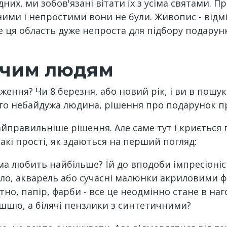
них, ми зобов'язані вітати їх з усіма святами. 
ними і непростими вони не були. Живопис - відм
Але ця область дуже непроста для підбору подарунк
рчим людям
ення? Чи 8 березня, або новий рік, і ви в пошу
то небайдужа людина, рішення про подарунок пр
найправильніше рішення. Але саме тут і криється
акі прості, як здаються на перший погляд:
а любить найбільше? Їй до вподоби імпресіоніс
асло, акварель або сучасні малюнки акриловими 
, папір, фарби - все це неодмінно стане в нагод
ашшю, а білячі пензлики з синтетичними?