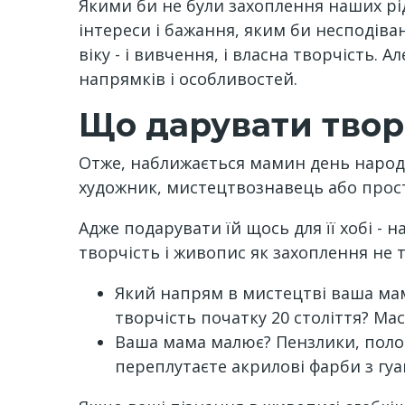
Якими би не були захоплення наших рід
інтереси і бажання, яким би несподіва
віку - і вивчення, і власна творчість. 
напрямків і особливостей.
Що дарувати тво
Отже, наближається мамин день народж
художник, мистецтвознавець або прос
Адже подарувати їй щось для її хобі - 
творчість і живопис як захоплення не т
Який напрям в мистецтві ваша мам
творчість початку 20 століття? М
Ваша мама малює? Пензлики, полотно
переплутаєте акрилові фарби з гу