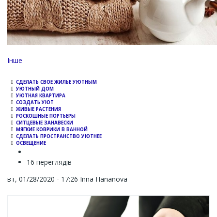
Channel
Інше
СДЕЛАТЬ СВОЕ ЖИЛЬЕ УЮТНЫМ
УЮТНЫЙ ДОМ
УЮТНАЯ КВАРТИРА
СОЗДАТЬ УЮТ
ЖИВЫЕ РАСТЕНИЯ
РОСКОШНЫЕ ПОРТЬЕРЫ
СИТЦЕВЫЕ ЗАНАВЕСКИ
МЯГКИЕ КОВРИКИ В ВАННОЙ
СДЕЛАТЬ ПРОСТРАНСТВО УЮТНЕЕ
ОСВЕЩЕНИЕ
16 переглядів
вт, 01/28/2020 - 17:26
Inna Hananova