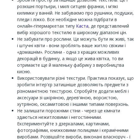
розкішні портьєри, і милі ситцеві фіранки, і м'які
килимки у ванній. Не забуваємо про рушники, подушки,
пледи і ліжко. Все необхідне можна підібрати в
онлайн-гіпермаркетах типу
Каста
, де представлений
вибір хорошого текстилю в широкому діапазоні цін.
Не забувати про рослини. Це можуть бути як живі, так
і штучні квіти - вони зроблять ваше житло свіжим і
«домашнім». Рослини - одна з кращих можливих
декорацій в будинку, а якщо це жива квітка, то ви
отримаєте ще й маленьку фабрику з виробництва
кисню.
Використовувати різні текстури. Практика показує, що
зробити інтер'єр затишніше дозволяють предмети з
різноманітною текстурою. Спробуйте додати меблі і
аксесуари зі шкіряною, дерев'яною, ворсистою,
хутряною, оксамитовою і іншими типами поверхонь.
Не залишати порожніми стіни - через це кімнати
здаються нежитловими і негостинними.
Експериментуйте з дзеркалами, картинами,
фотографіями, книжковими полицями і керамічними
виробами. Розвішуйте вироби, виконані власноруч - і