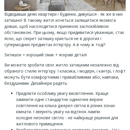
Відвідавши деякі квартири і будинки, дивуєшся - як же в них
затишно! В такому житлі хочеться залишитися якомога
довше, щоб насолодитися приємною заспокійливою
обстановкою. При цьому, якщо придивитися уважніше, стає
ясно, що секрет затишку криється не в дорогих і
супермодних предметах інтер'єру. А в чому ж тоді?
Затишок = хороший смак + яскраві деталі
Ви можете зробити своє житло затишним незалежно від
обраного стилю інтер'єру. І класика, і модерн, і кантрі, і лофт
можуть бути комфортними і привабливими або, навпаки,
бездушними. Дизайнери радять:
Приділити особливу увагу висвітленню. Краще
замінити одне стандартне одиночне верхнє
освітлення на кілька джерел світла в різних зонах
кімнати. І зверніть увагу на відтінок лампи:
холодне неонове світло - не найкраще рішення для
житлового приміщення.
Зробити простір затишніше дозволяє текстиль. Це і