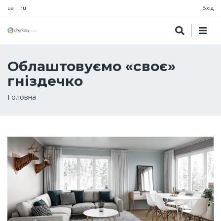
ua
|
ru
Вхід
Облаштовуємо «своє»
гніздечко
Рядок
Головна
навіґації