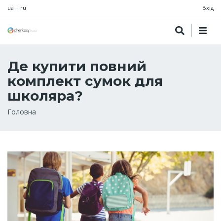
ua
|
ru
Вхід
Де купити повний
комплект сумок для
школяра?
Рядок
Головна
навіґації