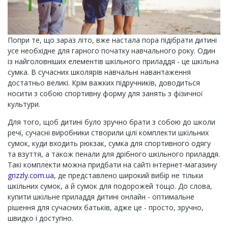
Попри те, що зараз літо, вже настала пора підібрати дитині
усе необхідне для гарного початку навчального року. Один
із найголовніших елементів шкільного приладдя - це шкільна
сумка. В сучасних школярів навчальні навантаження
достатньо великі. Крім важких підручників, доводиться
носити з собою спортивну форму для занять з фізичної
культури.
Для того, щоб дитині було зручно брати з собою до школи
речі, сучасні виробники створили цілі комплекти шкільних
сумок, куди входить рюкзак, сумка для спортивного одягу
та взуття, а також пенали для дрібного шкільного приладдя.
Такі комплекти можна придбати на сайті інтернет-магазину
grizzly.com.ua
, де представлено широкий вибір не тільки
шкільних сумок, а й сумок для подорожей тощо. До слова,
купити шкільне приладдя дитині онлайн - оптимальне
рішення для сучасних батьків, адже це - просто, зручно,
швидко і доступно.