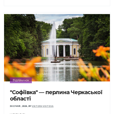
Відпочинок
"Софіївка" — перлина Черкаської
області
30 СІЧНЯ , 2026
,
BY
VIKTORIJ VOITOVA