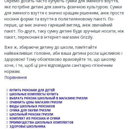
Окремо досить часто купують сумки для змінного взуття,
яке потрібне дитині для занять фізичною культурою. Сумки
для змінного взуття є значно кращим рішенням, аніж просте
носіння форми та взуття в поліетиленовому пакеті. По-
перше, це має значно гарніший вигляд, аніж звичайний
пакет. По-друге, таку сумку дитині буде зручніше носити, ніж
пакет, переконані в інтернет-магазині Grizzly.
Вже ж, збираючи дитину до школи, пам’ятайте
найважливіше: головне, аби ваша дитина росла щасливою і
здоровою! Тому обов’язково враховуйте те, що школяр
хоче, і те, щоб ці речі відповідали санітарно-гігієнічним
нормам.
Channel
Порівняння
КУПИТЬ РЮКЗАКИ ДЛЯ ДЕТЕЙ
ШКОЛЬНЫЕ КОМПЛЕКТЫ КУПИТЬ
ВЫБРАТЬ РЮКЗАК ШКОЛЬНЫЙ В МАГАЗИНЕ ГРИЗЛИ
СРАВНИТЬ ЦЕНЫ МАГАЗИН ГРИЗЛИ
ВИДЫ ШКОЛЬНЫХ РЮКЗАКОВ
СУМКА ДЛЯ ОБУВИ ГРИЗЛИ
ШКОЛЬНЫЙ РЮКЗАК ГРИЗЛИ
КОМПЛЕКТ ИЗ РЮКЗАКА И СУМКИ
ПРЕИМУЩЕСТВА ШКОЛЬНЫХ КОМПЛЕКТОВ
ЗДОРОВЬЕ ШКОЛЬНИКА