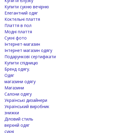
Купити блузку
Купити сукню вечірню
Елегантний одяг
Коктельні плаття
Плаття в пол
Модні плаття
Сукні фото
Інтернет-магазин
Інтернет магазин одягу
Подарункові сертифікати
Купити спідницю
Бренд одягу.
Одяг
магазини одягу
Магазини
Салони одягу
Українські дизайнери
Український виробник
знижки
Діловий стиль
верхній одяг
сукні