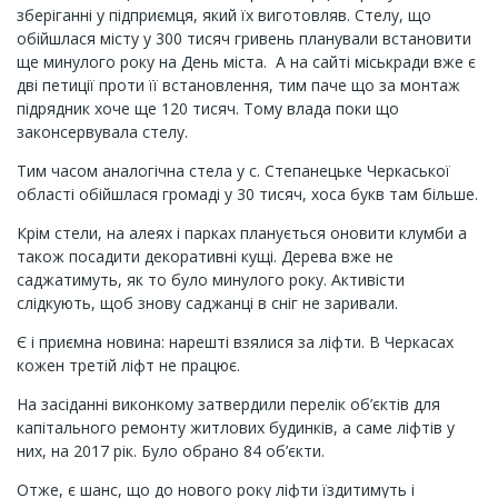
зберіганні у підприємця, який їх виготовляв. Стелу, що
обійшлася місту у 300 тисяч гривень планували встановити
ще минулого року на День міста. А на сайті міськради вже є
дві петиції проти її встановлення, тим паче що за монтаж
підрядник хоче ще 120 тисяч. Тому влада поки що
законсервувала стелу.
Тим часом аналогічна стела у с. Степанецьке Черкаської
області обійшлася громаді у 30 тисяч, хоса букв там більше.
Крім стели, на алеях і парках планується оновити клумби а
також посадити декоративні кущі. Дерева вже не
саджатимуть, як то було минулого року. Активісти
слідкують, щоб знову саджанці в сніг не заривали.
Є і приємна новина: нарешті взялися за ліфти. В Черкасах
кожен третій ліфт не працює.
На засіданні виконкому затвердили перелік об’єктів для
капітального ремонту житлових будинків, а саме ліфтів у
них, на 2017 рік. Було обрано 84 об’єкти.
Отже, є шанс, що до нового року ліфти їздитимуть і