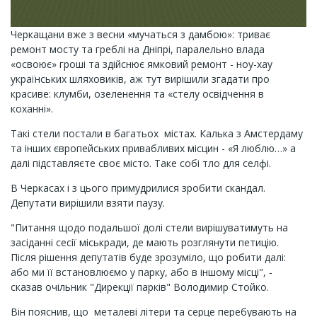
Черкащани вже з весни «мучаться з дамбою»: триває
ремонт мосту та греблі на Дніпрі, паралельно влада
«освоює» гроші та здійснює ямковий ремонт - ноу-хау
українських шляховиків, аж тут вирішили згадати про
красиве: клумби, озеленення та «стелу освідчення в
коханні».
Такі стели постали в багатьох містах. Калька з Амстердаму
та інших європейських привабливих місцин - «Я люблю…» а
далі підставляєте своє місто. Таке собі тло для селфі.
В Черкасах і з цього примудрилися зробити скандал.
Депутати вирішили взяти паузу.
"Питання щодо подальшої долі стели вирішуватимуть на
засіданні сесії міськради, де мають розглянути петицію.
Після рішення депутатів буде зрозуміло, що робити далі:
або ми її встановлюємо у парку, або в іншому місці", -
сказав очільник "Дирекції парків" Володимир Стойко.
Він пояснив, що металеві літери та серце перебувають на