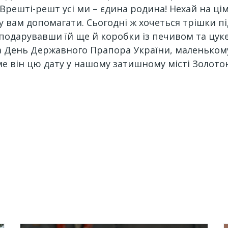
Врешті-решт усі ми – єдина родина! Нехай на цім
му вам допомагати. Сьогодні ж хочеться трішки п
подарувавши їй ще й коробки із печивом та цук
 на День Державного Прапора України, маленьком
ме він цю дату у нашому затишному місті Золото