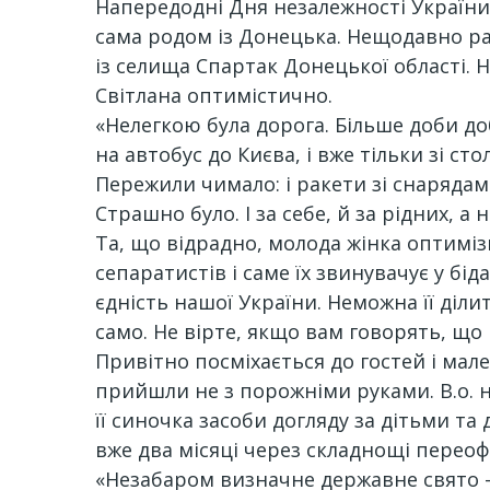
Напередодні Дня незалежності України 
сама родом із Донецька. Нещодавно ра
із селища Спартак Донецької області. 
Світлана оптимістично.
«Нелегкою була дорога. Більше доби до
на автобус до Києва, і вже тільки зі с
Пережили чимало: і ракети зі снарядам
Страшно було. І за себе, й за рідних, а 
Та, що відрадно, молода жінка оптиміз
сепаратистів і саме їх звинувачує у бід
єдність нашої України. Неможна її діли
само. Не вірте, якщо вам говорять, що 
Привітно посміхається до гостей і мал
прийшли не з порожніми руками. В.о. 
її синочка засоби догляду за дітьми т
вже два місяці через складнощі перео
«Незабаром визначне державне свято –