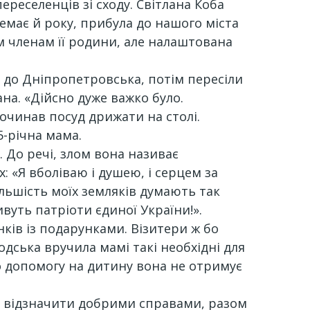
ереселенців зі сходу. Світлана Коба
емає й року, прибула до нашого міста
м членам її родини, але налаштована
– до Дніпропетровська, потім пересіли
ана. «Дійсно дуже важко було.
починав посуд дрижати на столі.
25-річна мама.
. До речі, злом вона називає
х: «Я вболіваю і душею, і серцем за
більшість моїх земляків думають так
ивуть патріоти єдиної України!».
ків із подарунками. Візитери ж бо
дська вручила мамі такі необхідні для
що допомогу на дитину вона не отримує
о відзначити добрими справами, разом