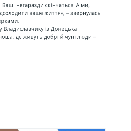
 Ваші негаразди скінчаться. А ми,
ідсолодити ваше життя», – звернулась
ерками.
у Владиславчику із Донецька
ноша, де живуть добрі й чуні люди –