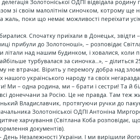
делегація Золотоніської ОДПІ відвідала родину п
зом зі своїм малолітнім синочком, котрому ще н
На жаль, поки що немає можливості переїхати усі
биралися. Спочатку приїхали в Донецьк, звідти 
толиці прибули до Золотоноші», – розповідає Світл
и літали над нашим будинком, і ховалися, коли 
найбільше турбувалася за синочка...», – ділиться 
му не втрачає. Вірить у перемогу добра над злом
ах нашого українського народу та своїх негаразда
ти! Ми – одна родина, ми – брати і сестри! Та й 
всі донеччани за Росію. Це не правда. Там теж ж
енький Владиславчик, протягуючи ручки до пакун
начальника Золотоніської ОДПІ Антоніна Миргоро
а дитяче харчування (Світлана Коба розповідає, 
формлення документів).
 День Незалежності України. І ми вирішили йог