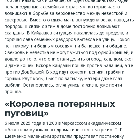
100 лет назад. Как и раньше, сегодня большинство людей
неравнодушные к семейным страстям, которые часто
возникают в борьбе за верховенство между невесткой и
свекровью. Вместо отдыха мать вынуждена везде наводить
порядок. В связи с этим в доме постоянно возникают
скандалы. В Кайдашев ситуация накалилась до предела, и
горячая лава семейных раздоров вытекла на улицу. Покоя
нет никому, ни бедным соседям, ни батюшке, ни общине.
Свекровь и невестка не могут ужиться под одной крышей, и
дошло до того, что они стали делить огород, сад, дом, скот
и даже кошек. Вскоре Кайдаши пошли против Балашей, а те
против Довбышей. В ход идут кочерги, веники, грабли и
горшки. Рвут косы, бьют по затылку, матери даже глаз
выбили. Остановились, оглянулись, а жизнь уже почти
прошла.
«Королева потерянных
пуговиц»
6 июля 2025 года в 12:00 в Черкасском академическом
областном музыкально-драматическом театре им. Т. Г.
Шевченко маленьким зрителям представят постановку