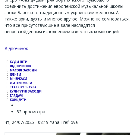
соединить достижения европейской музыкальной школы
эпохи Барокко с традиционным украинским мелосом. А
также арии, дуэты и многое другое. Можно не сомневаться,
что все присутствующие в зале насладятся
непревзойденным исполнением известных композиций.
Channel
Відпочинок
КУДИ ПІТИ
ВІДПОЧИНОК
МАСОВІ ЗАХОДИ
ІВЕНТИ
М.ЧЕРКАСИ
ЖИТЕЛІ МІСТА
ТЕАТР КУЛЬТУРА
КУЛЬТУРНІ ЗАХОДИ
ГЛЯДАЧІ
КОНЦЕРТИ
82 просмотра
чт, 24/07/2025 - 08:19
Yana Trefilova