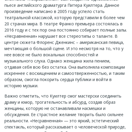
пьесе английского драматурга Питера Куилтера. Данное
произведение написано в 2005 году успело стать
театральной классикой, которую представили в более чем
20 странах мира. В театре Франко премьера состоялась в
2016 году и с тех пор она постоянно собирает полные залы.
«Несравненная» нарушает все стереотипы о таланте. В
центре сюжета Флоренс Дженкинс – американская певица,
мечтающая о большой сцене. И это несмотря на то, что у
нее вовсе не было вокальных способностей и
музыкального слуха. Однако женщина жила пением,
отдавая себя всю без остатка. Она выполняла композиции
искреннее с восхищением и самоотверженностью, и таким
образом, смогла покорить сердца публики и войти в
историю музыки.
Важно отметить, что Куилтер смог мастерски соединить
драму и юмор, трогательность и абсурд, создав образ
женщины, которую не останавливали насмешки и
обсуждения. Ее страстное желание творить было сильнее
реальности. «Несравненная» — это яркий, эстетический
спектакль, который рассказывает о человеческой природе,