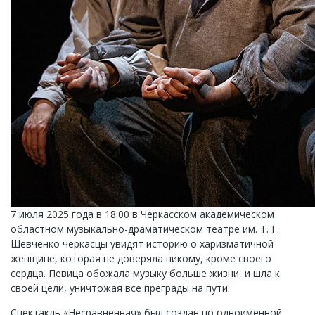
7 июля 2025 года в 18:00 в Черкасском академическом
областном музыкально-драматическом театре им. Т. Г.
Шевченко черкасцы увидят историю о харизматичной
женщине, которая не доверяла никому, кроме своего
сердца. Певица обожала музыку больше жизни, и шла к
своей цели, уничтожая все преграды на пути.
Спектакль «Несравненная» был создан по одноименной