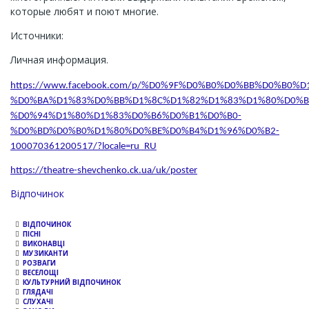
которые любят и поют многие.
Источники:
Личная информация.
https://www.facebook.com/p/%D0%9F%D0%B0%D0%BB%D0%B0%D
%D0%BA%D1%83%D0%BB%D1%8C%D1%82%D1%83%D1%80%D0%B
%D0%94%D1%80%D1%83%D0%B6%D0%B1%D0%B0-
%D0%BD%D0%B0%D1%80%D0%BE%D0%B4%D1%96%D0%B2-
100070361200517/?locale=ru_RU
https://theatre-shevchenko.ck.ua/uk/poster
Channel
Відпочинок
ВІДПОЧИНОК
ПІСНІ
ВИКОНАВЦІ
МУЗИКАНТИ
РОЗВАГИ
ВЕСЕЛОЩІ
КУЛЬТУРНИЙ ВІДПОЧИНОК
ГЛЯДАЧІ
СЛУХАЧІ