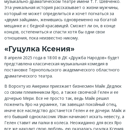
музыкально-драматическом театре имени Т. Г. Шевченко.
Эта уникальная история рассказывает о жизни мужчины,
который не может определиться и хочет погнаться за
«двумя зайцами», женившись одновременно на богатой
мещанке и с бедной красавицей. Сможет ли он, в конце
концов, остепениться и спасти хотя бы одни свои
отношения, пока неизвестно никому.
«Гуцулка Ксения»
8 апреля 2025 года в 18:00 в ДК «Дружба Народов» будет
представлена классическая музыкальная комедия в
постановке Тернопольского академического областного
драматического театра.
В Ворохту из Америки приезжает бизнесмен Майк Дедлюк
со своим племянником Яро, а также своячкой Гелен и ее
дочерью Мери. Все не просто так, ведь Майк решил
поженить Яро на украинке, так завещал покойный отец,
иначе все наследство достанется Гелен и ее дочери. Майк и
его бывший одноклассник Иван начинают искать невесту, а
Гелен ставит им палки в колеса. Неожиданно для всех Яро
все же находит свою любовь, ею оказалась гуцулка Ксения.